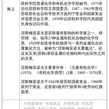
联科学院普通化学和有机化学学部秘书。1975年
后任苏联科学院主席团委员。1947－1961年曾任
释义
苏联部长会议科学技术方面列宁奖金和国家奖金
评选委员会主席。1959年以苏联科学院代表团团
长身份访问中国。
涅斯梅亚诺夫是苏联最有影响的科学家之一。研
究锂、钛、镉等27种金属有机化合物的化学性
质。1929年创造使有机物质与一系列金属化合的
重氮化方法，被称为“涅斯梅亚诺夫重氮法”。还
证实互变(异构)系统金属衍生物结构与反应性之间
的关系、
涅斯梅亚诺夫主要著作有：《元素有机化学》
(1970)、《有机化学原理》(2卷，1969－1970)等。
涅斯梅亚诺夫于1943年获苏联国家奖金，1966年
获列宁奖金。还曾获6枚列宁勋章和1枚劳动红旗
勋章。
光电摄像管
光电效应
光电检测
光电池
光电管
光的三原色
光的偏振
光的反射