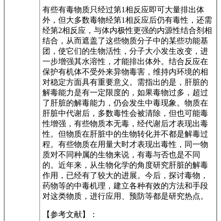
有些有毒物质只经过第1相反应即可大量排出体
外，但大多数毒物经第1相反应后仍有毒性，还需
经第2相反应，与体内极性更强的内源性结合剂相
结合，从而遮盖了这些物质分子中的某些功能基
团，使它们的生物活性，分子大小发生改变，进
一步增强其水溶性，才能排出体外。结合反应在
保护有机体不受外来异物毒害，维持内环境的相
对稳定方面具有重要意义。需指出的是，肝脏的
解毒能力是有一定限度的，如果毒物过多，超过
了肝脏的解毒能力，仍会发生中毒现象。物质在
肝脏中代谢后，多数毒性会被清除，但也可能毒
性增强，有些物质本无毒，经代谢后才表现出毒
性。但物质在肝脏中的生物转化并不都是解毒过
程。有些物质在用量大时才表现出毒性，同一物
质对不同种属的生物来说，有毒与否也是不同
的。近年来，从生物化学的角度研究肝脏的解毒
作用，已经有了较大的进展。今后，探讨毒物，
药物等的中毒机理，建立各种有效的方法和手段
对这类物质，进行应用、预防等都是研究热点。
【参考文献】：