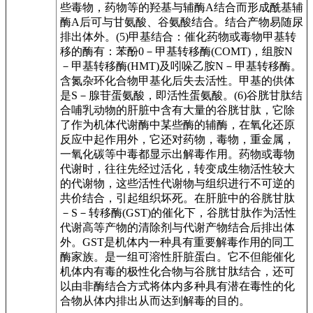
些毒物，药物等的羟基与辅酶A结合而形成酰基辅
酶A后可与甘氨酸、谷氨酸结合。结合产物易随尿
排出体外。(5)甲基结合：催化药物或毒物甲基转
移的酶有：苯酚0－甲基转移酶(COMT)，组胺N
－甲基转移酶(HMT)及吲哚乙胺N－甲基转移酶。
含氮杂环化合物甲基化后失去活性。甲基的供体
是S－腺苷蛋氨酸，即活性蛋氨酸。(6)谷胱甘肽结
合哺乳动物的肝脏中含有大量的谷胱甘肽，它除
了作为机体代谢酶中某些酶的辅酶，在氧化还原
反应中起作用外，它还对药物，毒物，重金属，
一氧化碳等中毒都显示出解毒作用。药物或毒物
代谢时，往往先经过活化，转变成生物活性较大
的代谢物，这些活性代谢物与组织进行不可逆的
共价结合，引起组织坏死。在肝脏中的谷胱甘肽
－S－转移酶(GST)的催化下，谷胱甘肽作为活性
代谢高等产物的清除剂与代谢产物结合后排出体
外。GST是机体内一种具有重要解毒作用的同工
酶家族。是一组可溶性肝脏蛋白。它不但能催化
机体内有毒的极性化合物与谷胱甘肽结合，还可
以由非酶结合方式将体内多种具有潜在毒性的化
合物从体内排出从而达到解毒的目的。