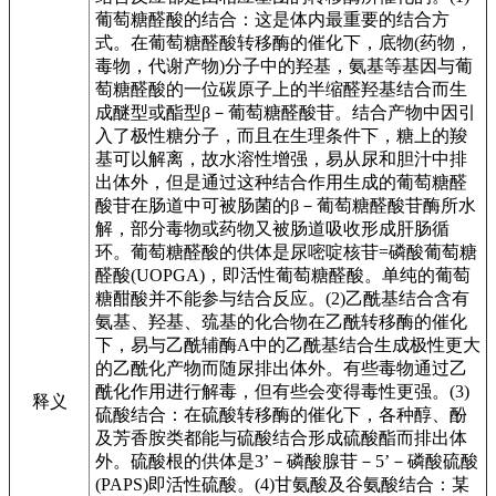
葡萄糖醛酸的结合：这是体内最重要的结合方
式。在葡萄糖醛酸转移酶的催化下，底物(药物，
毒物，代谢产物)分子中的羟基，氨基等基因与葡
萄糖醛酸的一位碳原子上的半缩醛羟基结合而生
成醚型或酯型β－葡萄糖醛酸苷。结合产物中因引
入了极性糖分子，而且在生理条件下，糖上的羧
基可以解离，故水溶性增强，易从尿和胆汁中排
出体外，但是通过这种结合作用生成的葡萄糖醛
酸苷在肠道中可被肠菌的β－葡萄糖醛酸苷酶所水
解，部分毒物或药物又被肠道吸收形成肝肠循
环。葡萄糖醛酸的供体是尿嘧啶核苷=磷酸葡萄糖
醛酸(UOPGA)，即活性葡萄糖醛酸。单纯的葡萄
糖酣酸并不能参与结合反应。(2)乙酰基结合含有
氨基、羟基、巯基的化合物在乙酰转移酶的催化
下，易与乙酰辅酶A中的乙酰基结合生成极性更大
的乙酰化产物而随尿排出体外。有些毒物通过乙
酰化作用进行解毒，但有些会变得毒性更强。(3)
释义
硫酸结合：在硫酸转移酶的催化下，各种醇、酚
及芳香胺类都能与硫酸结合形成硫酸酯而排出体
外。硫酸根的供体是3’－磷酸腺苷－5’－磷酸硫酸
(PAPS)即活性硫酸。(4)甘氨酸及谷氨酸结合：某