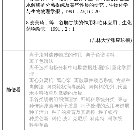
水解酶的分离提纯及某些性质的研究，生物化学
与生物物理学报，1991，23(1)：20
8 麦美琦，等．谷胱甘肽的作用和临床应用，生化
药物杂志，1991，2：1
(吉林大学张应玖撰)
离子束对遗传物质的作用
离子色谱填料
离子色谱法
离子选择电极分析中电脑数据处理的计量化学原
理
离心分离机
离心泵
离散事件动态系统
禽品种
禽孵法
禽类轮状病毒感染
禽饲料的沙门氏菌
随便看
禾本科牧草对低磷的反应
禾谷类锈病组织病理学
秆蝇科系统分类
秉志
种传病原菌与种子质量
种子处理的应用与进展
种子活力
种子的发育及其调控
种子银行
种质创新
科伦·皮叶克尼斯
科南特
科学院
科学革命