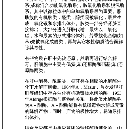
系(或称混合功能氧化酶系)，胺氧化酶系和脱氢酶
系。其中以微粒体中的单加氧酶系最为重要。脂
肪族的有机酸类，醛类，醇类易被氧化，最后生
成二氧化碳和水排出体外。胺类一部分经肾脏直
接排出，大部分进入肝脏代谢，最终以二氧化
碳，水和尿素的形式排出体外。芳香族化合物(如
苯)先被氧化成酚类，再与其它极性物质结合而解
除其毒性。
有些物质在肝中先被还原，然后再进行结合解
毒。肝细胞中主要有偶氮(苯)还原酶和硝基(苯)还
原酶两类。
在肝中酯类、酰胺类、糖苷类在相应的水解酶催
化下水解而解毒。1964年A．Mazur．首次发现肝
脏等组织中存在催化有机磷毒物水解的酶，1953
年Aldrige根据酶与底物的关系，将此类水解酶称
为A－酯酶。A－酯酶能将有机磷毒物水解成无毒
的降解产物，同时，产物的极性增大，易随尿排
出体外。
结合反应都是由相应基团的转移酶所催化的。(1)