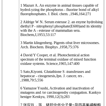
1 Mazurr A. An enzyme in animal tissues capable of
hydrol-yzing the phosphorus - fluorine bond of alkyl
fluorophosphates. J. Biol. chem. ,1946,164:271
2 Aldrige W N. Serum esterase 2. an enyme hydrolsing
diethyl P - nitrophenyl phosphate(E600)and its identity
with the A - esterase of mammalian sera.
Biochem,J,1953,53:117
3 Martin klingenberg. Pigents ofrat liver microsomes.
Arch. Biochem. Biophys ,1958,75:376
4 David Y Cooper, et al. Photochemical action
spectrum of the terminal oxidase of mixed function
oxidase systems. Science,1965,147:400
5 Sato,Kiyomi. Glutathione S -transferases and
hepatocar - cinogenesis,Jpn. J. cancer, res .
,1988,79:5,556
6 Yamazoe Ysushi, Activation and inactivation of
mutagens and /or carcinogensby conjugation. Kankyo
heniger Kenkyu, 1990,12(3);283
7 张应玖，等．猪肝中低分子量=异丙基氟磷酸酯