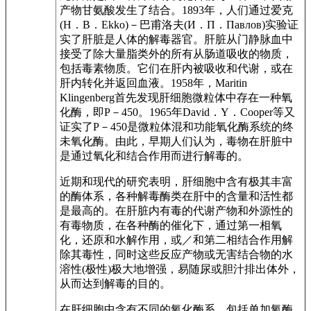
产物甘氨酸发生了结合。1893年，人们通过爱克
(H．B．Ekko)－巴甫洛夫(И．П．Павлов)实验证
实了肝脏是人体的解毒器官。肝脏从门静脉血中
接受了除大量脂类外的所有从肠道吸收的物质，
包括毒素物质。它们在肝内被吸收和代谢，或在
肝内转化并返回血液。1958年，Maritin
Klingenberg首先发现肝细胞微粒体中存在一种氧
化酶，即P－450。1965年David．Y．Cooper等又
证实了P－450是微粒体混和功能氧化酶系统的终
未氧化酶。由此，早期人们认为，毒物在肝脏中
是通过氧化和结合作用而进行解毒的。
近期和现代的研究表明，肝细胞中含有极其丰富
的酶体系，各种解毒酶类在肝中的含量和活性都
是最高的。在肝脏内有毒的代谢产物和外源性的
有毒物质，在各种酶的催化下，通过第一相氧
化，还原和水解作用，或／和第二相结合作用解
除其毒性，同时这些反应产物或无害结合物的水
溶性(极性)极大地增强，易随尿或胆汁排出体外，
从而达到解毒的目的。
在肝细胞中含有不同的氧化酶系，包括单加氧酶