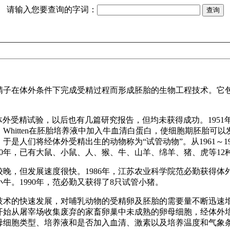
请输入您要查询的字词：
精子在体外条件下完成受精过程而形成胚胎的生物工程技术。它
作过体外受精试验，以后也有几篇研究报告，但均未获得成功。1951
，Whitten在胚胎培养液中加入牛血清白蛋白，使细胞期胚胎可
是人们将经体外受精出生的动物称为“试管动物”。从1961～1
90年，已有大鼠、小鼠、人、猴、牛、山羊、绵羊、猪、虎等1
较晚，但发展速度很快。1986年，江苏农业科学院范必勤获得体
牛。1990年，范必勤又获得了8只试管小猪。
程技术的快速发展，对哺乳动物的受精卵及胚胎的需要量不断迅速
开始从屠宰场收集废弃的家畜卵巢中未成熟的卵母细胞，经体外
母细胞类型、培养液和是否加入血清、激素以及培养温度和气象