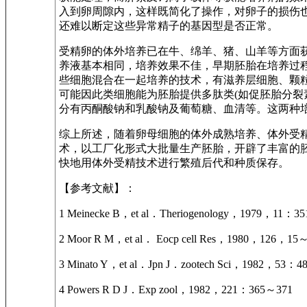
入到卵周隙内，这样既简化了操作，对卵子的损伤
还难以断定这些异常精子的基因型是否正常。
受精卵的体外培养已在牛、绵羊、猪、山羊等方面
养液基本相同，培养效果不佳，早期胚胎在培养过
些细胞混合在一起培养的技术，有滋养层细胞、颗
可能因此类细胞能为胚胎提供多肽类(如促胚胎分裂
分有丙酮酸钠和乳酸钠及葡萄糖、血清等。这两种
综上所述，随着卵母细胞的体外成熟培养、体外受
术，以工厂化形式大批量生产胚胎，开辟了丰富的
快地用体外受精技术进行繁殖后代和种质保存。
【参考文献】：
1 Meinecke B，et al．Theriogenology，1979，11：3
2 Moor R M，et al． Eocp cell Res，1980，126，15
3 Minato Y，et al．Jpn J．zootech Sci，1982，53：4
4 Powers R D J．Exp zool，1982，221：365～371