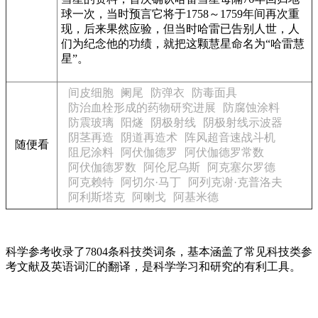
球一次，当时预言它将于1758～1759年间再次重
现，后来果然应验，但当时哈雷已告别人世，人
们为纪念他的功绩，就把这颗慧星命名为“哈雷慧
星”。
间皮细胞
阑尾
防弹衣
防毒面具
防治血栓形成的药物研究进展
防腐蚀涂料
防震玻璃
阳燧
阴极射线
阴极射线示波器
阴茎再造
阴道再造术
阵风超音速战斗机
随便看
阻尼涂料
阿伏伽德罗
阿伏伽德罗常数
阿伏伽德罗数
阿伦尼乌斯
阿克塞尔罗德
阿克赖特
阿切尔·马丁
阿列克谢·克普洛夫
阿利斯塔克
阿喇戈
阿基米德
科学参考收录了7804条科技类词条，基本涵盖了常见科技类参
考文献及英语词汇的翻译，是科学学习和研究的有利工具。