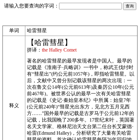
请输入您要查询的字词：
单词
哈雷彗星
【哈雷彗星】
拼译：
the Halley Comet
著名的哈雷彗星的最早发现者是中国人。最早的
记载是《淮南子·兵略训》一书中，称武王伐纣时
有“彗星出”(约公元前1057年)，即指哈雷彗星。以
后，文献中又曾分别记载该彗星的两次出现：一
次在鲁文公14年(公元前613年)及秦厉公10年(公元
前467年)。被世界公认的最早一次有关哈雷彗星
的记载是《史记·秦始皇本纪》中所属：始皇7年
释义
(公元前240年)“彗星光出东方，见北方五月见西
方……”国外最早的记载是古罗马于公元前12年的
记载，比我国晚了200多年。17世纪末叶，英国著
名天文学家、格林尼治天文台第二任台长艾蒙德·
哈雷(Edmund Halley)，分析研究了大量有关哈雷
彗星的资料，首次确认哈雷彗星每隔76年回归地