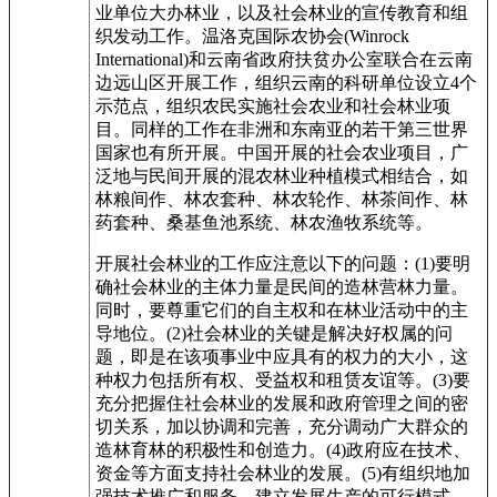
业单位大办林业，以及社会林业的宣传教育和组
织发动工作。温洛克国际农协会(Winrock
International)和云南省政府扶贫办公室联合在云南
边远山区开展工作，组织云南的科研单位设立4个
示范点，组织农民实施社会农业和社会林业项
目。同样的工作在非洲和东南亚的若干第三世界
国家也有所开展。中国开展的社会农业项目，广
泛地与民间开展的混农林业种植模式相结合，如
林粮间作、林农套种、林农轮作、林茶间作、林
药套种、桑基鱼池系统、林农渔牧系统等。
开展社会林业的工作应注意以下的问题：(1)要明
确社会林业的主体力量是民间的造林营林力量。
同时，要尊重它们的自主权和在林业活动中的主
导地位。(2)社会林业的关键是解决好权属的问
题，即是在该项事业中应具有的权力的大小，这
种权力包括所有权、受益权和租赁友谊等。(3)要
充分把握住社会林业的发展和政府管理之间的密
切关系，加以协调和完善，充分调动广大群众的
造林育林的积极性和创造力。(4)政府应在技术、
资金等方面支持社会林业的发展。(5)有组织地加
强技术推广和服务，建立发展生产的可行模式。