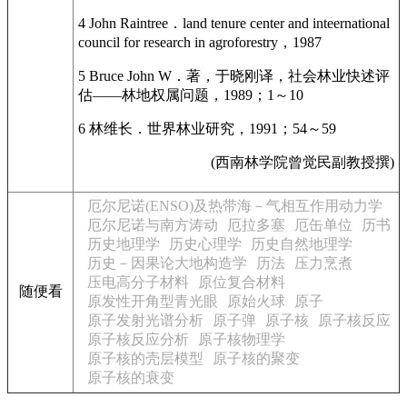
4 John Raintree．land tenure center and inteernational
council for research in agroforestry，1987
5 Bruce John W．著，于晓刚译，社会林业快述评
估——林地权属问题，1989；1～10
6 林维长．世界林业研究，1991；54～59
(西南林学院曾觉民副教授撰)
厄尔尼诺(ENSO)及热带海－气相互作用动力学
厄尔尼诺与南方涛动
厄拉多塞
厄缶单位
历书
历史地理学
历史心理学
历史自然地理学
历史－因果论大地构造学
历法
压力烹煮
压电高分子材料
原位复合材料
随便看
原发性开角型青光眼
原始火球
原子
原子发射光谱分析
原子弹
原子核
原子核反应
原子核反应分析
原子核物理学
原子核的壳层模型
原子核的聚变
原子核的衰变