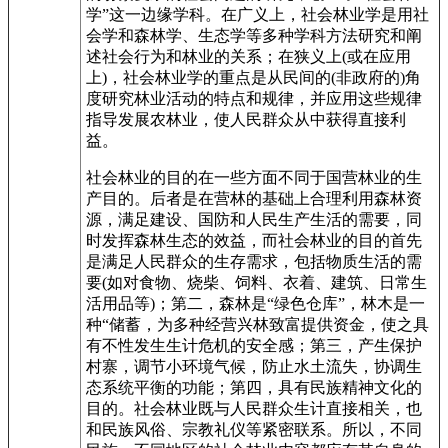
学”这一边缘学科。在广义上，社会林业学是用社
会学和森林学、生态学等多种学科方法研究和阐
述社会行为和林业的关系；在狭义上(或在应用
上)，社会林业学的重点是从民间的(非政府的)角
度研究林业活动的特点和规律，并应用这些规律
指导发展农林业，使人民群众从中获得直接利
益。
社会林业的目的在一些方面不同于国营林业的生
产目的。后者是在营林的基础上合理利用森林资
源，满足建设、国防和人民生产生活的需要，同
时发挥森林生态的效益，而社会林业的目的首先
是满足人民群众的生存需求，包括物质生活的需
要(如对食物、烧柴、饲料、衣着、建筑、日常生
活用品等)；第二，森林是“绿色仓库”，林木是一
种“储蓄，为多种经营兴林致富提供资金，使之具
有不性发生生计危机的安全感；第三，产生保护
村寨，调节小环境气候，防止水土流失，协调生
态系统平衡的功能；第四，具有民族精神文化的
目的。社会林业既与人民群众生计直接相关，也
和民族风俗、宗教礼仪等紧密联系。所以，不同