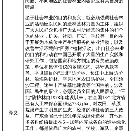
民族、不同地区的社会林业内容都应有其自身的
特点。
鉴于社会林业的目的和意义，就必须强调社会林
业的活动应以民间的造林营林力量为主体，组织
广大人民群众包括广大农村所经营的集体的和个
体的林业，机关、社团、厂矿、学校等，目的在
于开展为本单位生产生活服务的林业活动，以及
改善生活环境的“四旁·”植树活动。出自社会林业
的目的和行动在中国已开展了大量的生产实践和
研究工作，包括国家和地方制定的有关鼓励政
策，单位和集体倡仪的乡规民约、共守条款等
等。举世瞩目的“三北”防护林、长江中上游防护
林、沿海防护林、平原地区农田防护林、全国治
沙工程、速生丰产林基地建设等全国性的，涉及
国计民生的事业，必须动员全国的人民群众。“三
北”防护林自1978年建设以来，在全国13个北方省
已有人工林保存面积达733万ha，对农田、草原、
荒漠产生了明显的生态、经济的和社会的三大效
释义
益。广东全省已于1991年完成绿化造林，其他许
多省也纷纷提出在5～10年内完成各自的造林绿化
工作，都是依靠广大的农村、学校、军队、企事