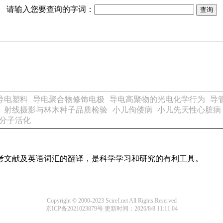
请输入您要查询的字词：
导电塑料
导电聚合物修饰电极
导电高聚物的光电化学行为
导
射线摄影与林木种子品质检验
小儿佝偻病
小儿先天性心脏病
分子活化
参考文献及英语词汇的翻译，是科学学习和研究的有利工具。
Copyright © 2000-2023 Sciref.net All Rights Reserved
京ICP备2021023879号
更新时间：2026/8/8 11:11:04