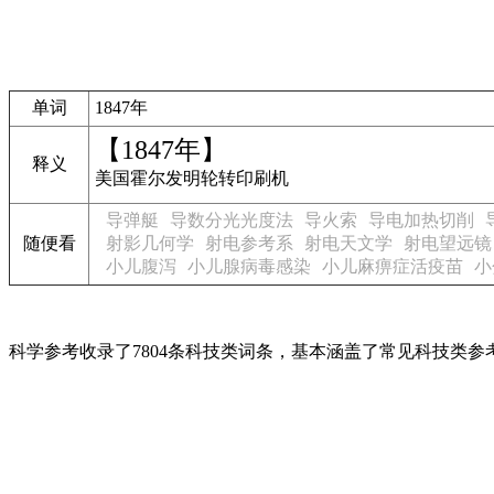
单词
1847年
【1847年】
释义
美国霍尔发明轮转印刷机
导弹艇
导数分光光度法
导火索
导电加热切削
随便看
射影几何学
射电参考系
射电天文学
射电望远镜
小儿腹泻
小儿腺病毒感染
小儿麻痹症活疫苗
小
科学参考收录了7804条科技类词条，基本涵盖了常见科技类