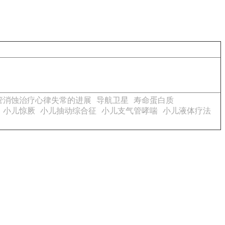
管消蚀治疗心律失常的进展
导航卫星
寿命蛋白质
小儿惊厥
小儿抽动综合征
小儿支气管哮喘
小儿液体疗法