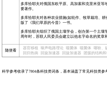
多库恰耶夫对俄国东欧平原、高加索和克里米亚等地
要著作。
多库恰耶夫对各种农业措施(如轮作、牧草栽培、耕
版了《我们草原的今昔》一书。
多库恰耶夫组织了俄国土壤学会，创办第一个土壤学
周年时，苏联人民委员会建立以他名字命名的奖章
器官移植
噪声电路理论
噬菌体
噬菌体
噻吩、硫
随便看
回归热病
回旋加速器
回旋加速器
团簇的结构和
科学参考收录了7804条科技类词条，基本涵盖了常见科技类