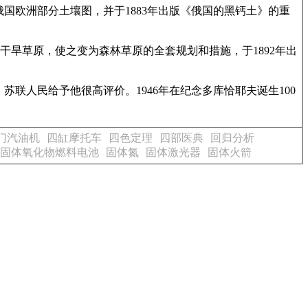
国欧洲部分土壤图，并于1883年出版《俄国的黑钙土》的重
干旱草原，使之变为森林草原的全套规划和措施，于1892年出
联人民给予他很高评价。1946年在纪念多库恰耶夫诞生100
门汽油机
四缸摩托车
四色定理
四部医典
回归分析
固体氧化物燃料电池
固体氮
固体激光器
固体火箭