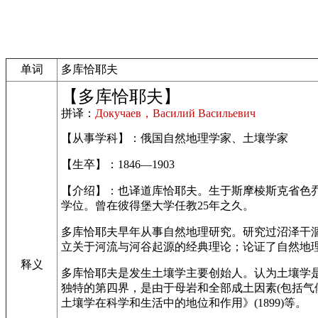
单词
多库恰耶夫
【多库恰耶夫】
拼译：
Докучаев，Василий Васильевич
【从事学科】：俄国自然地理学家、土壤学家
【生卒】：1846—1903
【介绍】：也译道库恰耶夫。生于斯摩棱斯克省色乔夫
学位。曾在彼得堡大学任教25年之久。
多库恰耶夫早年从事自然地理研究。研究过沼泽干涸
立关于河流与河谷起源的经典理论；论证了自然地
释义
多库恰耶夫是发生土壤学主要创始人。认为土壤学
独特的第四界，是由于母岩和全部成土因素(包括气
土壤学在科学和生活中的地位和作用》(1899)等。