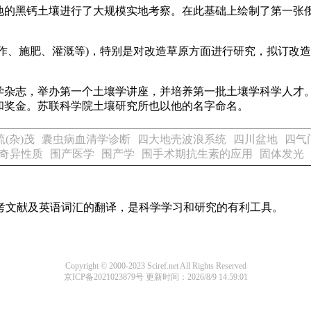
的黑钙土壤进行了大规模实地考察。在此基础上绘制了第一张俄
作、施肥、灌溉等)，特别是对改造草原方面进行研究，拟订改造
杂志，举办第一个土壤学讲座，并培养第一批土壤学科学人才。苏
和奖金。苏联科学院土壤研究所也以他的名字命名。
(杂)茂
囊虫病血清学诊断
四大地壳波浪系统
四川盆地
四气
奇异性质
围产医学
围产学
围手术期抗生素的应用
固体发光
参考文献及英语词汇的翻译，是科学学习和研究的有利工具。
Copyright © 2000-2023 Sciref.net All Rights Reserved
京ICP备2021023879号
更新时间：2026/8/9 14:59:01