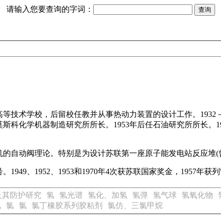
请输入您要查询的字词：
等技术学校，后留校任教并从事热动力装置的设计工作。1932－19
任莫斯科化学机器制造研究所所长。1953年后任石油研究所所长。1
的自动阀理论。特别是为设计苏联第一座原子能发电站反应堆(
1949、1952、1953和1970年4次获苏联国家奖金，1957
及其防护研究
氢
氢光谱
氢化、加氢
氢弹
氢气球
氢氧化物
氯
氯
氯
氯丁橡胶系列胶粘剂
氯仿、三氯甲烷