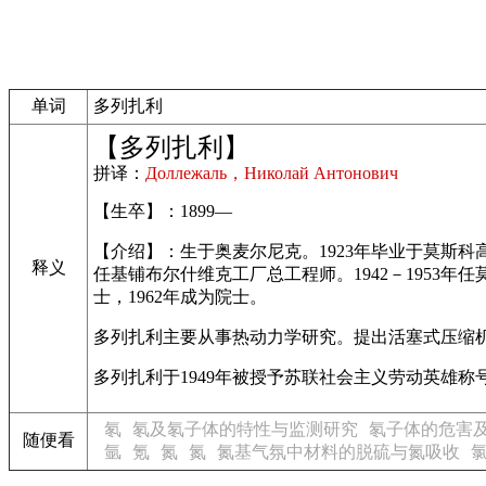
单词
多列扎利
【多列扎利】
拼译：
Доллежaль，Hиколай Aнтонович
【生卒】：1899—
【介绍】：生于奥麦尔尼克。1923年毕业于莫斯科高
释义
任基铺布尔什维克工厂总工程师。1942－1953年
士，1962年成为院士。
多列扎利主要从事热动力学研究。提出活塞式压缩机
多列扎利于1949年被授予苏联社会主义劳动英雄称号。
氡
氡及氡子体的特性与监测研究
氡子体的危害
随便看
氩
氪
氮
氮
氮基气氛中材料的脱硫与氮吸收