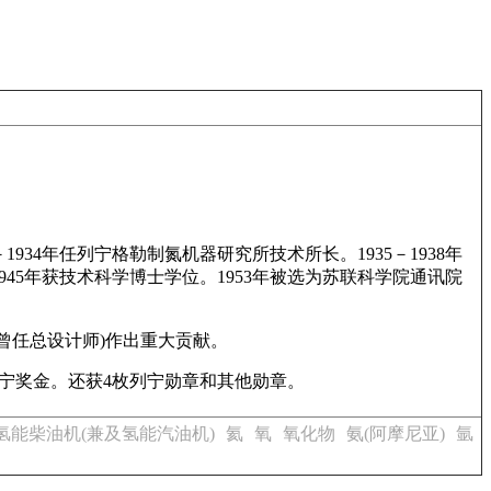
34年任列宁格勒制氮机器研究所技术所长。1935－1938年
945年获技术科学博士学位。1953年被选为苏联科学院通讯院
曾任总设计师)作出重大贡献。
年获列宁奖金。还获4枚列宁勋章和其他勋章。
氢能柴油机(兼及氢能汽油机)
氦
氧
氧化物
氨(阿摩尼亚)
氩