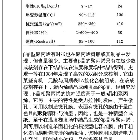
β晶型聚丙烯有时虽也在聚丙烯树脂或其制品中发
现，但含量很少。主要含β晶的聚丙烯只有在极少数
成核剂存在下结晶或在温度梯度场中结晶得到。史
观一等在1984年发现了高效的双组分成核剂，它由
某些有机二元酸与周期表ⅡA族化合物组成。在该成
核剂存在下，聚丙烯结晶成纯度高的β晶。经研究发
现，β晶相聚丙烯的抗冲强度高于一般α晶相聚丙
烯。它另一主要的特性是受力拉伸时发白、产生微
孔，可用以制造微孔膜。表面有微孔的膜由于呈白
色且能吸附颜料与油墨，因此，也是一种新型合成
纸。至于在温度梯度场中结晶生成的β晶相聚丙烯，
则可用以制造单面粗化的易浸型电容器膜。由于粗
化表面易吸着浸渍的绝缘油，该种膜用以制造电力
电容器，既能减小体积，又能提高其质量。