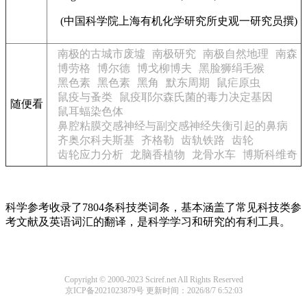
(中国科学院上海有机化学研究所史观一研究员撰)
南极的古城市废墟
南极研究
南极自然地理
南森
博劳格
博尔德
博戈柳博夫
黑脸狮绢毛猴
黑色素
黑色素
黑角
默东周期
鼠疟原虫
鼠疫与蚤类
鼠疫耶尔森氏菌的毒力决定基因
随便看
鼠耳蝠染色体
鼻腔粘膜交感神经与副交感神经失衡引起的鼻病
齐奥尔科夫斯基
齐格勒
齿轨铁路
齿轮
齿轮应力分析
龙脑香植物
龙骨水车
博斯科维奇
科学参考收录了7804条科技类词条，基本涵盖了常见科技类参
考文献及英语词汇的翻译，是科学学习和研究的有利工具。
Copyright © 2000-2023 Sciref.net All Rights Reserved
京ICP备2021023879号
更新时间：2026/8/7 6:52:03