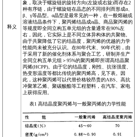
象，取决于螺旋链的旋转方向(左旋或右旋)而存在2
种有序链，由于螺旋链在晶态的不同排列而形成α、
β、γ等晶型。α晶型是最常见的一种，在一般熔融或
溶液结晶条件下，聚丙烯结晶成α晶。商品聚丙烯的
释义
等规度即全同立构五单元组的含量通常在90%左
右，因此，它实际上是不同立体异构体的共聚物。
由于共聚降低了它的结晶度，聚丙烯的优越的力学
性能尚未被充分认识。在80年代末、90年代初，由
于采用了新的催化剂体系与聚合工艺，研制并生产
全同立构五单元组＞95%的聚丙烯即所谓高结晶聚
丙烯(HCPP)。由于它的结晶度，刚性、抗张强度、
热变形温度等都比传统的聚丙烯高，见下表。因
此，这种聚丙烯可以代替价格较昂贵的ABS、高抗
冲聚苯乙烯、聚碳酸酯等工程塑料，在汽车、家电
上获得应用。
表1 高结晶度聚丙烯与一般聚丙烯的力学性能