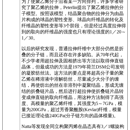
为了使聚乙烯分子沿着某一方向排列，许多学者研
究了聚乙烯的拉伸，Peterlin提出了聚乙烯拉伸的分
子模型。按照该模型，结晶聚合物的拉伸分为由晶
片构成的球晶的塑性变形、球晶向纤维晶的转化及
纤维晶的塑性变形等3个阶段，但是经过高度拉伸得
到的取向的纤维晶的强度也只有理论强度的1／20～
1／30。
以后的研究发现，普通拉伸纤维中大部分仍然是折
叠的分子链，而且还存在许多缺陷。从70年代起，
不少学者用超拉伸及固相挤出等方法以取得伸直链
晶体，但最成功的方法是1979年荷兰DSM公司发明
的凝胶纺丝法。这方法的要点是将超高分子量的聚
乙烯在稀溶液中溶解纺丝，尽量减少大分子的缠
结，再使纺出的丝在非溶剂中凝聚结晶，形成无缠
结的折叠链片晶，然后进行超拉伸使折叠链片晶转
变成伸直链的取向纤维晶，用这种方法制得了高强
度、高模量的聚乙烯纤维，其强度为5～7GPa，模
量为200GPa，超过芳香聚酰胺(Kevlar)纤维，模量
已接近理论值240GPa(分子链方向的晶体模量)。
Natta等发现全同立构聚丙烯在晶态具有3／1螺旋构