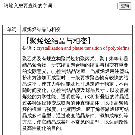
请输入您要查询的字词：
单词
聚烯烃结晶与相变
【聚烯烃结晶与相变】
拼译：
crystallization and phase transition of polyolefins
聚乙烯及有规立构聚烯烃如聚丙烯、聚丁烯等都是
结晶聚合物。研究结晶聚合物的结晶与相变有重要
的实际意义。(1)控制结晶速率，当聚烯烃用注塑或
挤出方法加工成型时，一般要求聚合物有较快的结
晶速率，使其力学性能及尺寸迅速趋于稳定，不再
随时间变化。(2)控制结晶度及球晶尺寸，以改善聚
烯烃的力学性能、透明度等。(3)将折叠链的片晶通
过各种途径转变成取向的伸直链晶体，以提高聚烯
烃的模量与强度。(4)聚丙烯、聚丁烯等聚烯烃可结
晶成多种晶型，通过改变结晶条件、添加成核剂等
方法，使它结晶成某种不常见的晶型，以达到改性
及高性能化的目的。