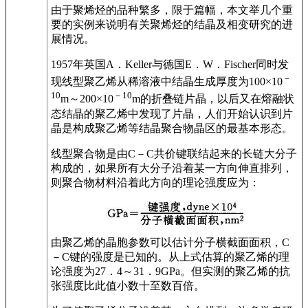
由于聚烯烃的品种繁多，限于篇幅，本文举几个重
要的实例来说明有关聚烯烃的结晶及相变研究的进
展情况。
1957年英国A．Keller与德国E．W．Fischer同时发
－
现线型聚乙烯从稀溶液中结晶生成厚度为100×10
10
－10
m～200×10
m的折叠链片晶，以后又在熔融状
态结晶的聚乙烯中发现了片晶，人们开始认识到片
晶是构成聚乙烯等结晶聚合物晶区的最基本形态。
线型聚合物是由C－C共价键联结起来的长链大分子
构成的，如果所有大分子沿着某一方向伸直排列，
则聚合物材料沿着此方向的理论强度应为：
由聚乙烯的晶胞参数可以估计分子横截面面积，C
－C键的强度是已知的。从上式估算的聚乙烯的理
论强度为27．4～31．9GPa。但实测的聚乙烯的抗
张强度比此值小数十至数百倍。