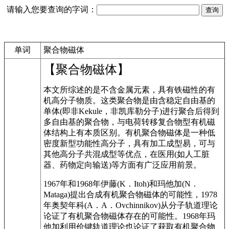
请输入您要查询的字词：
单词
聚合物磁体
【聚合物磁体】
本文所综述的是不含金属元素，具有铁磁性的有
机高分子物质。这类聚合物是由含稳定自由基的
单体(即非Kekule，非凯库勒分子)进行聚合后得到
多自由基的聚合物，与电荷转移复合物型有机磁
体结构上有本质区别。有机聚合物磁体是一种低
密度新型功能性高分子，具有加工成型易，可与
其他高分子共混成型等优点，在医用(如人工脏
器、药物定向输送)等方面有广泛应用前景。
1967年和1968年伊藤(K．Itoh)和玛他加(N．
Mataga)提出合成有机聚合物磁体的可能性，1978
年奥契年科(A．A．Ovchinnikov)从分子轨道理论
论证了有机聚合物磁体存在的可能性。1968年玛
他加利用价键轨道理论也论证了获取有机聚合物