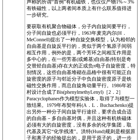
声称的所谓“首例”有机磁铁，也仅仅产物1%～3%
有铁磁性，以上两者间本质上有什么联系值得进
一步研究。
要获取有机聚合物磁体，分子内自旋间要平行，
分子间自旋也必须平行，1963年麦克内尔(H．
MeConnell)提出了一种自旋交换模型，认为相邻的
自由基是自旋反平行的，类似于两个氢原子间弱
相互作用，例外的是，两个芳环之间相互作用是
多中心的，在一些芳基(或烯基)自由基(特别是奇
交替烃自由基)存在大的正或负π电子自旋密度，特
别情况，这些自由基堆砌在晶格中很有可能正自
旋密度的原子与邻近分子中负自旋密度原子是铁
磁性交换作用，而总自旋角动量平行。1986年岩
村设计合成了Bis(phenylmethyLenyl)［2．2］
Paracyclophanes作为模型实验体，取得了与模型一
致结果。1979年布契年科(A．L．Buchachenko)提
出另外一种分子间自旋平行途径，要求合成合适
的自由基－多自由基对偶，并且这种有机铁磁体
必须有大的自旋密度，没有多余的化学集团，取
代基及其它“化学残渣”。洪特(Hund)规则是根据原
子和离子的经验提出的，是用于原子的，进一步