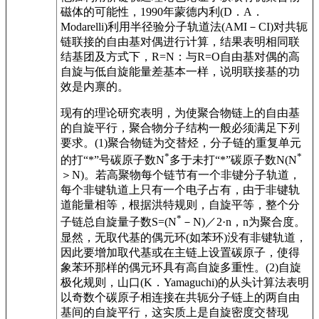
磁体的可能性，1990年蒙德内利(D．A．
Modarelli)利用半径验分子轨道法(AMI－CI)对共轭
链联接的自由基对偶进行计算，结果表明相同联
结基团及方式下，R=N：与R=O自由基对偶的高
自旋与低自旋能量差基本一样，说明联接基的功
效是内禀的。
现有的理论研究表明，为使聚合物链上的自由基
的自旋平行，聚合物分子结构一般必须满足下列
要求。(1)聚合物链为交替烃，分子链的重复单元
*
*
的打“*”号碳原子数N
多于未打“*”碳原子数N(N
＞N)。若高聚物每个链节有一个非键分子轨道，
每个非键轨道上只有一个电子占有，由于非键轨
道能量相等，根据洪特规则，自旋平等，整个分
*
子链总自旋量子数S=(N
－N)／2·n，n为聚合度。
显然，无取代基的偶元环(如苯环)没有非键轨道，
因此要增加取代基或在主链上设置碳原子，使得
象苯环那样的偶元环具有高自旋多重性。(2)自旋
极化规则，山口(K．Yamaguchi)的从头计算法表明
以奇数个碳原子相连接在共轭分子链上的两自由
基间的自旋平行，这实质上是自旋密度交替现