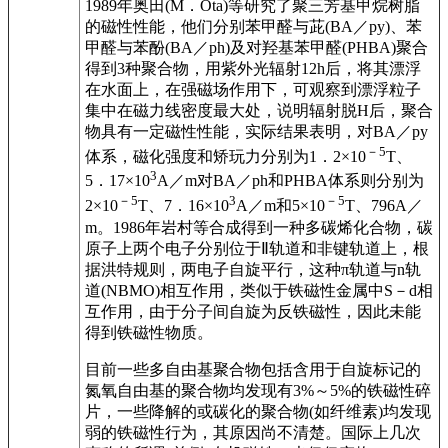
1989年奥田(M．Ota)等研究了聚三芳基甲烷树脂
的磁性性能，他们分别苯甲醛与茈(BA／py)、苯
甲醛与苯酚(BA／ph)及对羟基苯甲醛(PHBA)聚合
得到3种聚合物，用紫外光辐射12h后，将其漂浮
在水面上，在强磁场作用下，可观察到漂浮粒子
集中在磁力线密度最大处，说明辐射脱H后，聚合
物具有一定磁性性能，实际结果表明，对BA／py
－5
体系，磁化强度和矫玩力分别为1．2×10
T、
3
5．17×10
A／m对BA／ph和PHBA体系则分别为
－5
3
－5
2×10
T、7．16×10
A／m和5×10
T、796A／
m。1986年岩村等合成得到一种多碳烯化合物，碳
原子上两个电子分别位于Ⅱ轨道和非键轨道上，根
据洪特规则，两电子自旋平行，这种π轨道与n轨
道(NBMO)相互作用，类似于铁磁性金属中S－d相
互作用，由于分子间自旋为反铁磁性，因此未能
得到铁磁性物质。
目前一些多自由基聚合物包括含用于自旋标记的
氮氧自由基的聚合物均发现有3%～5%的铁磁性碎
片，一些降解的或碳化的聚合物(如纤维素)均发现
弱的铁磁性行为，其原因尚不清楚。国际上几次