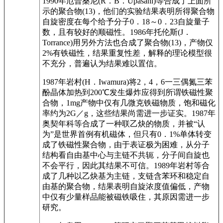
1990年厄普桑尼(R．B．Upasani)等合成了上面所
示的聚合物(13)，他们的实验结果表明所得聚合物
自旋密度在每个给予分子0．18～0．23自旋量子
数，且有较好的顺磁性。1986年托伦斯(J．
Torrance)用另外方法也合成了聚合物(13)，产物仅
2%有铁磁性，结果重复性差，解释的理论模型很
不充分，普遍认为结果难以置信。
1987年岩村(H．Iwamura)将2，4，6一三偶氮三苯
酚晶体加热到200℃发生爆炸应得到所谓铁磁性聚
合物，1mg产物中仅有几微克铁磁物质，饱和磁化
率约为2G／g，这些结果尚需进一步证实。1987年
奥契年科等合成了一种联乙炔的物质，并被“认
为”是世界首例有机磁体，但只有0．1%单体转变
成了铁磁性聚合物，由于表证极为困难，从分子
结构看自由基中心与主链不共轭，分子间自旋也
不会平行，因此其结果不可信。1989年岩村等合
成了几种以乙炔基为主链，支链含苯环和稳定自
由基的聚合物，结果表明自旋浓度值偏低，产物
中仅有少量样品能被磁铁吸住，其原因需进一步
研究。