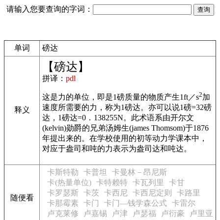
请输入您要查询的字词：
单词
磅达
【磅达】
拼译：
pdl
2
这是力的单位，即是1磅质量的物质产生1ft／s
加
速度所需要的力，称为1磅达。亦可以说1磅=32磅
释义
达，1磅达=0．138255N。此术语系由开尔文
(kelvin)勋爵的兄弟汤姆生(james Thomsom)于1876
年提出来的。在学校使用的初等动力学课本中，
对应于盎司和吨的力表示为盎司达和吨达。
卡斯特勒
卡普坦
卡曼林－昂尼斯
卡(热量单位)
卡特赖特
卡瓦列里
卡甘
卡罗瑟斯
卡茨
卡西尼
卡西尼定则
卡路里
随便看
卡那霉素
卡门
卡门—钱学森公式
卡雷尔
卢克莱修
卢嘉锡
卢津
卢瑟福
卢衍豪
卢里亚